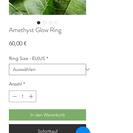
Amethyst Glow Ring
Preis
60,00 €
Ring Size - EU|US
*
Anzahl
*
In den Warenkorb
Sofortkauf