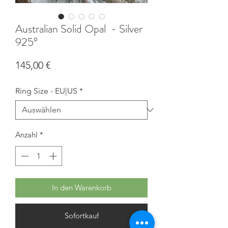
Australian Solid Opal - Silver
925°
Preis
145,00 €
Ring Size - EU|US
*
Anzahl
*
In den Warenkorb
Sofortkauf