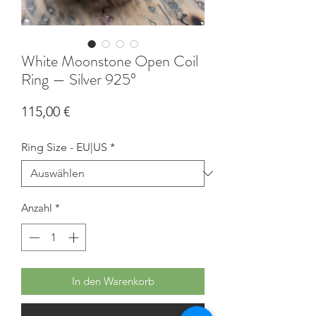
White Moonstone Open Coil
Ring — Silver 925°
Preis
115,00 €
Ring Size - EU|US
*
Anzahl
*
In den Warenkorb