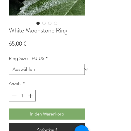
White Moonstone Ring
Preis
65,00 €
Ring Size - EU|US
*
Anzahl
*
In den Warenkorb
Sofortkauf